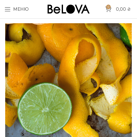
0
МЕНЮ
0,00
₴