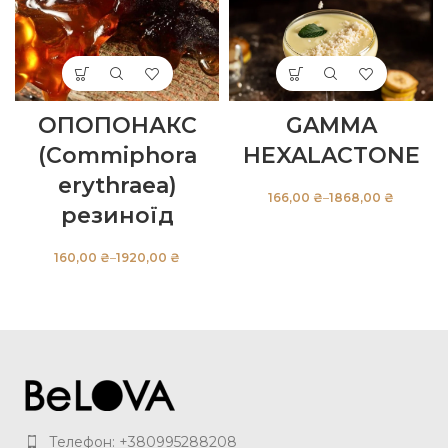
ОПОПОНАКС
GAMMA
(Commiphora
HEXALACTONE
erythraea)
₴
₴
резиноїд
₴
₴
Телефон: +380995288208