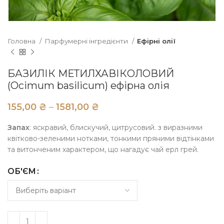
Головна
Парфумерні інгредієнти
Ефірні олії
БАЗИЛІК МЕТИЛХАВІКОЛОВИЙ
(Ocimum basilicum) ефірна олія
₴
₴
Запах
: яскравий, блискучий, цитрусовий. з виразними
квітково-зеленими нотками, тонкими пряними відтінками
та витонченим характером, що нагадує чай ерл грей.
ОБ'ЄМ