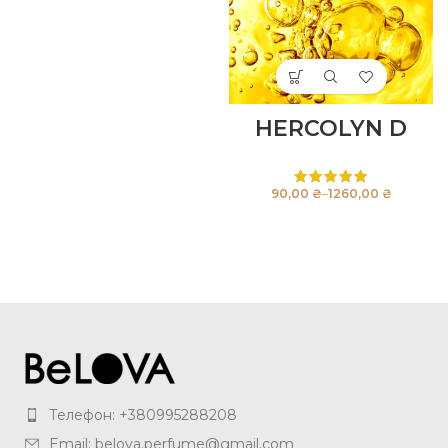
HERCOLYN D
₴
₴
Телефон: +380995288208
Email: belova.perfume@gmail.com