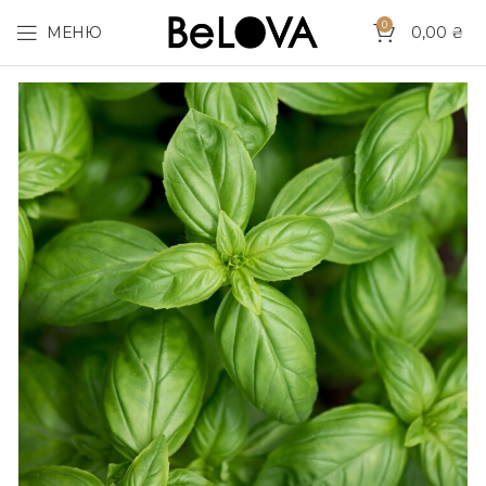
0
МЕНЮ
0,00
₴