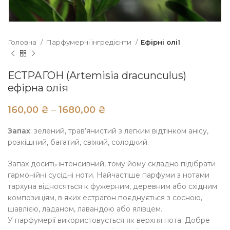
Головна
Парфумерні інгредієнти
Ефірні олії
ЕСТРАГОН (Artemisia dracunculus)
ефірна олія
₴
₴
Запах
: зелений, трав’янистий з легким відтінком анісу,
розкішний, багатий, свіжий, солодкий.
Запах досить інтенсивний, тому йому складно підібрати
гармонійні сусідні ноти. Найчастіше парфуми з нотами
тархуна відносяться к фужерним, деревним або східним
композиціям, в яких естрагон поєднується з сосною,
шавлією, ладаном, лавандою або ялівцем.
У парфумерії використовується як верхня нота. Добре