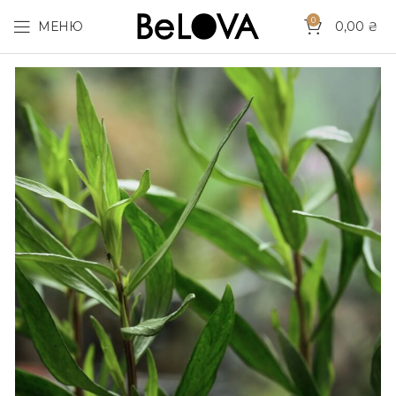
0
МЕНЮ
0,00
₴