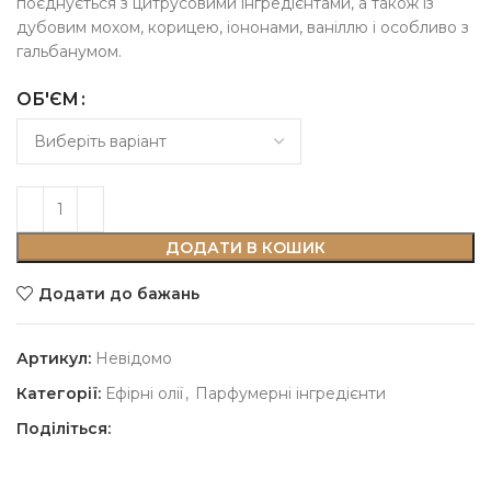
поєднується з цитрусовими інгредієнтами, а також із
дубовим мохом, корицею, іононами, ваніллю і особливо з
гальбанумом.
ОБ'ЄМ
ДОДАТИ В КОШИК
Додати до бажань
Артикул:
Невідомо
Категорії:
Ефірні олії
,
Парфумерні інгредієнти
Поділіться: