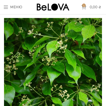
0
МЕНЮ
0,00
₴