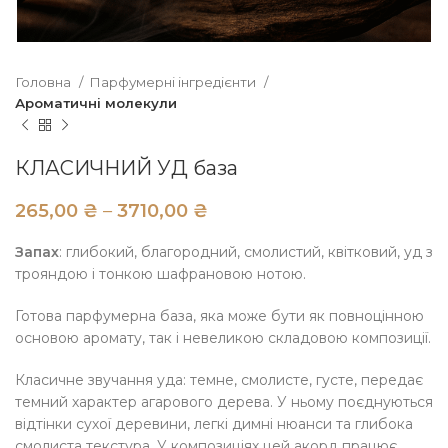
Головна
Парфумерні інгредієнти
Ароматичні молекули
КЛАСИЧНИЙ УД база
₴
₴
Запах
: глибокий, благородний, смолистий, квітковий, уд з
трояндою і тонкою шафрановою нотою.
Готова парфумерна база, яка може бути як повноцінною
основою аромату, так і невеликою складовою композиції.
Класичне звучання уда: темне, смолисте, густе, передає
темний характер агарового дерева. У ньому поєднуються
відтінки сухої деревини, легкі димні нюанси та глибока
смолиста текстура. У композиціях цей акорд працює