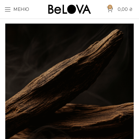
0
МЕНЮ
0,00
₴