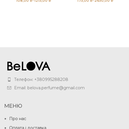
₴
₴
₴
₴
Телефон: +380995288208
Email: belova.perfume@gmail.com
МЕНЮ
Про нас
Оплата і доставка