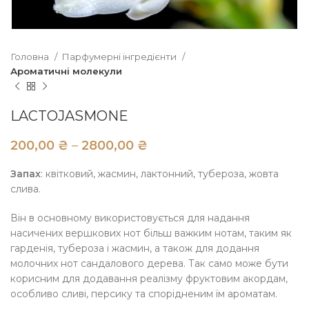
Головна
Парфумерні інгредієнти
Ароматичні молекули
LACTOJASMONE
₴
₴
Запах
: квітковий, жасмин, лактонний, тубероза, жовта
слива.
Він в основному використовується для надання
насичених вершкових нот більш важким нотам, таким як
гарденія, тубероза і жасмин, а також для додання
молочних нот сандалового дерева. Так само може бути
корисним для додавання реалізму фруктовим акордам,
особливо сливі, персику та спорідненим їм ароматам.