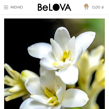
0
МЕНЮ
0,00
₴