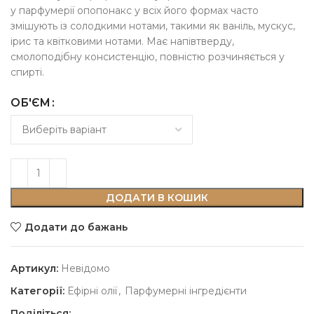
у парфумерії опопонакс у всіх його формах часто
змішують із солодкими нотами, такими як ваніль, мускус,
ірис та квітковими нотами. Має напівтверду,
смолоподібну консистенцію, повністю розчиняється у
спирті.
ОБ'ЄМ
ДОДАТИ В КОШИК
Додати до бажань
Артикул:
Невідомо
Категорії:
Ефірні олії
,
Парфумерні інгредієнти
Поділіться: