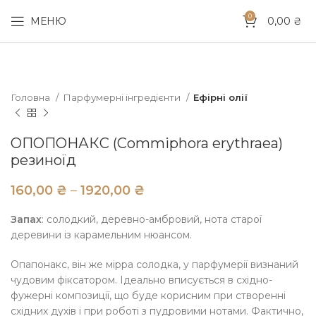
0
МЕНЮ
0,00
₴
Головна
Парфумерні інгредієнти
Ефірні олії
ОПОПОНАКС (Commiphora erythraea)
резиноїд
₴
₴
Запах
: солодкий, деревно-амбровий, нота старої
деревини із карамельним нюансом.
Опапонакс, він же мірра солодка, у парфумерії визнаний
чудовим фіксатором. Ідеально вписується в східно-
фужерні композиції, що буде корисним при створенні
східних духів і при роботі з пудровими нотами. Фактично,