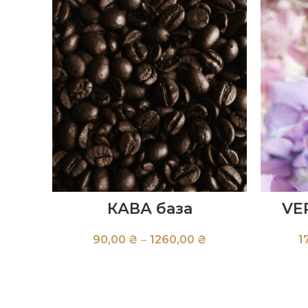
КАВА база
VE
₴
₴