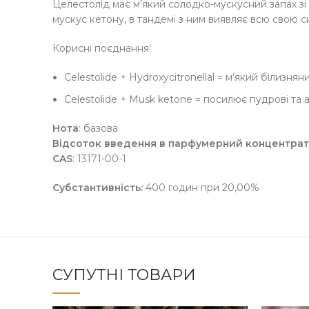
Целестолід має м’який солодко-мускусний запах зі 
мускус кетону, в тандемі з ним виявляє всю свою си
Корисні поєднання:
Celestolide + Hydroxycitronellal = м’який білизня
Celestolide + Musk ketone = посилює пудрові та 
Нота
: базова
Відсоток введення в парфумерний концентрат
CAS
: 13171-00-1
Субстантивність:
400 годин при 20,00%
СУПУТНІ ТОВАРИ