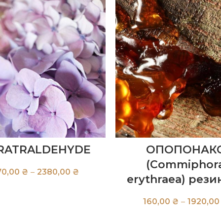
RATRALDEHYDE
ОПОПОНАК
(Commiphor
₴
₴
erythraea) рези
₴