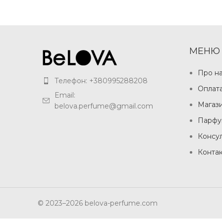
МЕНЮ
Про н
Телефон: +380995288208
Оплата
Email:
Магаз
belova.perfume@gmail.com
Парфу
Консул
Конта
© 2023–2026 belova-perfume.com