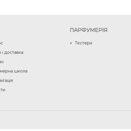
ПАРФУМЕРІЯ
ас
Тестери
 і доставка
ин
мерна школа
ьтація
кти