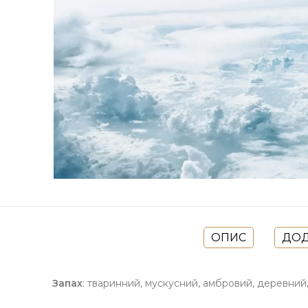
ОПИС
ДОД
Запах
: тваринний, мускусний, амбровий, деревний,