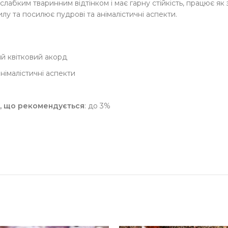
слабким тваринним відтінком і має гарну стійкість, працює я
лу та посилює пудрові та анімалістичні аспекти.
ний квітковий акорд
анімалістичні аспекти
, що рекомендується
: до 3%