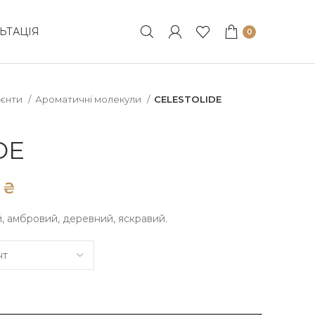
ЬТАЦІЯ
0
ієнти
Ароматичні молекули
CELESTOLIDE
DE
₴
й, амбровий, деревний, яскравий.