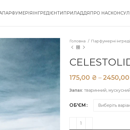
А
ПАРФУМЕРІЯ
ІНГРЕДІЄНТИ
ПРИЛАДДЯ
ПРО НАС
КОНСУЛ
Головна
Парфумерні інгред
CELESTOLI
₴
Запах
: тваринний, мускусни
ОБ'ЄМ