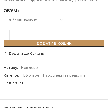
імітації деяких ефірних олій, наприклад дубового моху.
ОБ'ЄМ
ДОДАТИ В КОШИК
Додати до бажань
Артикул:
Невідомо
Категорії:
Ефірні олії
,
Парфумерні інгредієнти
Поділіться: