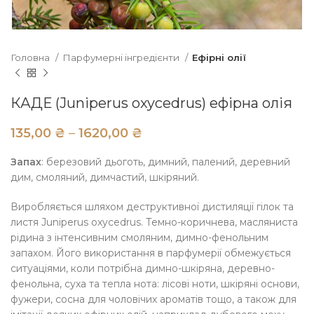
Головна
Парфумерні інгредієнти
Ефірні олії
КАДЕ (Juniperus oxycedrus) ефірна олія
₴
₴
Запах
: березовий дьоготь, димний, палений, деревний
дим, смоляний, димчастий, шкіряний.
Виробляється шляхом деструктивної дистиляції гілок та
листя Juniperus oxycedrus. Темно-коричнева, масляниста
рідина з інтенсивним смоляним, димно-фенольним
запахом. Його використання в парфумерії обмежується
ситуаціями, коли потрібна димно-шкіряна, деревно-
фенольна, суха та тепла нота: лісові ноти, шкіряні основи,
фужери, сосна для чоловічих ароматів тощо, а також для