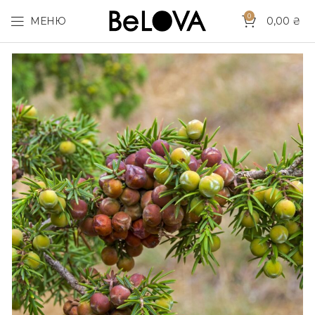
0
МЕНЮ
0,00
₴