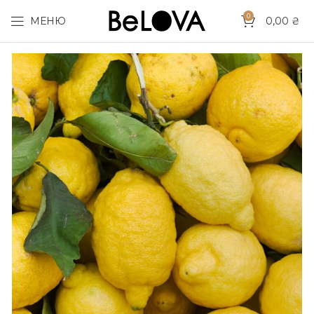
0
МЕНЮ
0,00
₴