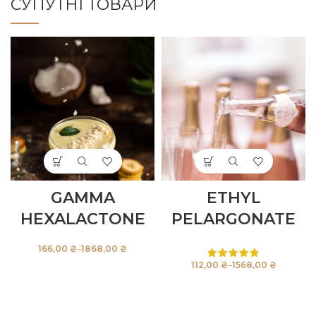
СУПУТНІ ТОВАРИ
GAMMA
ETHYL
HEXALACTONE
PELARGONATE
₴
₴
₴
₴