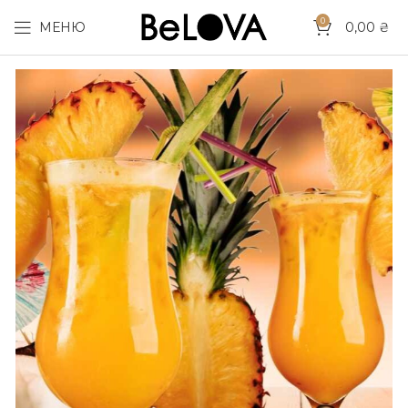
0
МЕНЮ
0,00
₴