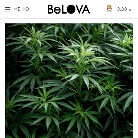
0
МЕНЮ
0,00
₴