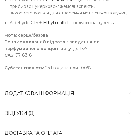
прибирає цукерково-джемові аспекти,
використовується для створення ноти свіжої полуниці
Aldehyde C16 +
Ethyl maltol
= полунична цукерка
Нота
: серце/базова
Рекомендований відсоток введення до
парфумерного концентрату
: до 15%
CAS
: 77-83-8
Субстантивність:
241 година при 100%
ДОДАТКОВА ІНФОРМАЦІЯ
ВІДГУКИ (0)
ДОСТАВКА ТА ОПЛАТА