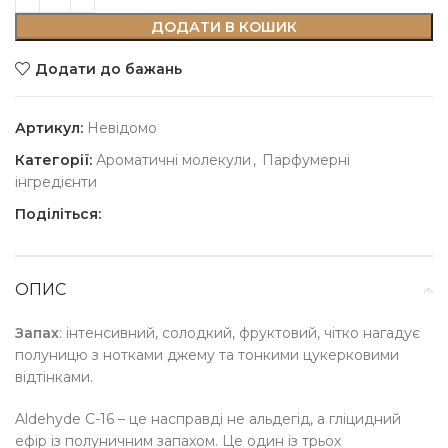
ДОДАТИ В КОШИК
Додати до бажань
Артикул:
Невідомо
Категорії:
Ароматичні молекули
,
Парфумерні
інгредієнти
Поділіться:
ОПИС
Запах
: інтенсивний, солодкий, фруктовий, чітко нагадує
полуницю з нотками джему та тонкими цукерковими
відтінками.
Aldehyde C-16 – це насправді не альдегід, а гліцидний
ефір із полуничним запахом. Це один із трьох