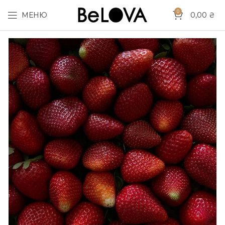
0
МЕНЮ
0,00
₴