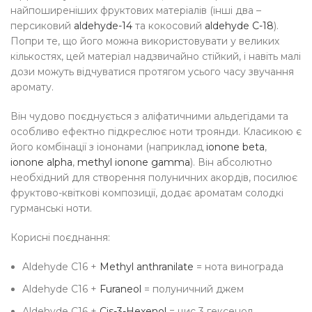
найпоширеніших фруктових матеріалів (інші два –
персиковий
aldehyde-14
та кокосовий
aldehyde C-18
).
Попри те, що його можна використовувати у великих
кількостях, цей матеріал надзвичайно стійкий, і навіть малі
дози можуть відчуватися протягом усього часу звучання
аромату.
Він чудово поєднується з аліфатичними альдегідами та
особливо ефектно підкреслює ноти троянди. Класикою є
його комбінації з іононами (наприклад
ionone beta
,
ionone alpha
,
methyl ionone gamma
). Він абсолютно
необхідний для створення полуничних акордів, посилює
фруктово-квіткові композиції, додає ароматам солодкі
гурманські ноти.
Корисні поєднання:
Aldehyde C16 +
Methyl anthranilate
= нота винограда
Aldehyde C16 +
Furaneol
= полуничний джем
Aldehyde C16 +
Cis-3-Hexenol
= цис 3 гексенол